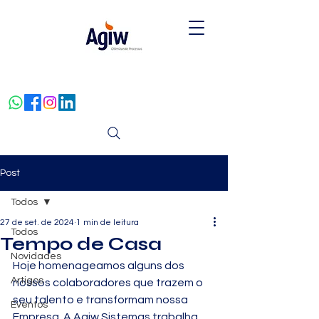
Post
Todos
27 de set. de 2024
1 min de leitura
Todos
Tempo de Casa
Novidades
Hoje homenageamos alguns dos 
Artigos
nossos colaboradores que trazem o 
seu talento e transformam nossa 
Eventos
Empresa. A Agiw Sistemas trabalha 