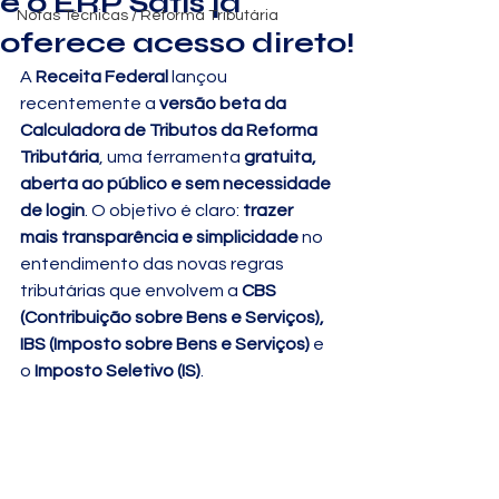
e o ERP Satis já
Notas Técnicas / Reforma Tributária
oferece acesso direto!
A 
Receita Federal
 lançou 
recentemente a 
versão beta da 
Calculadora de Tributos da Reforma 
Tributária
, uma ferramenta 
gratuita, 
aberta ao público e sem necessidade 
de login
. O objetivo é claro: 
trazer 
mais transparência e simplicidade
 no 
entendimento das novas regras 
tributárias que envolvem a 
CBS 
(Contribuição sobre Bens e Serviços), 
IBS (Imposto sobre Bens e Serviços)
 e 
o 
Imposto Seletivo (IS)
.