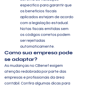
específico para garantir que 
os benefícios fiscais 
aplicados estejam de acordo 
com a legislação estadual. 
Notas fiscais emitidas sem 
os códigos corretos podem 
ser rejeitadas 
automaticamente.
Como sua empresa pode 
se adaptar?
As mudanças no CBenef exigem 
atenção redobrada por parte das 
empresas e profissionais da área 
contábil. Confira algumas dicas para 
se adaptar:
Atualize seus Sistemas
: 
Certifique-se de que o seu ERP 
ou sistema de emissão de notas 