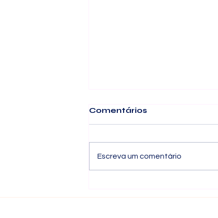
Comentários
Escreva um comentário
NT 2025.002-RTC -
Versão 1.36 Entrada da
Nota de Débito
Rejeição parcial na