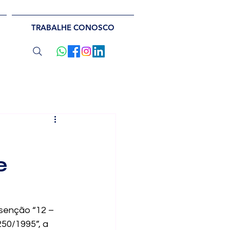
TRABALHE CONOSCO
e
 isenção “12 – 
250/1995”, a 