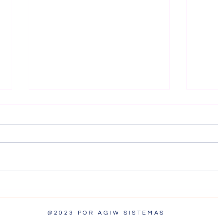
Novo CNPJ
Not
alfanumérico
Esc
doc
@2023 POR AGIW SISTEMAS
apu