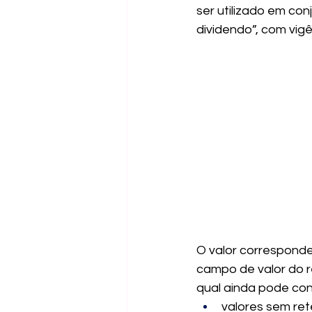
ser utilizado em co
dividendo”, com vigê
O valor corresponde
campo de valor do r
qual ainda pode co
valores sem ret