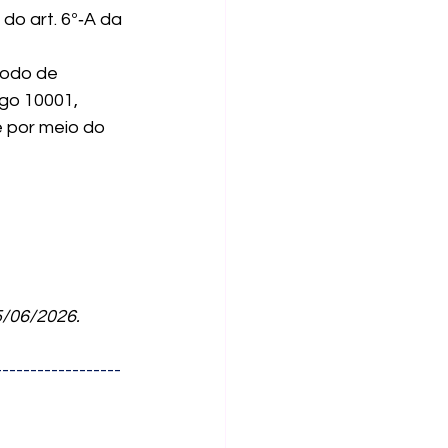
do art. 6º‑A da 
íodo de 
go 10001, 
 por meio do 
5/06/2026.
------------------