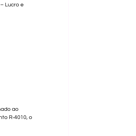
– Lucro e 
mado ao 
to R‑4010, o 