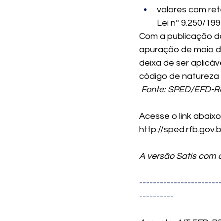
valores com ret
Lei nº 9.250/199
Com a publicação da
apuração de maio de
deixa de ser aplicá
código de natureza
Fonte: SPED/EFD-Re
Acesse o link abaix
http://sped.rfb.gov
A versão Satis com 
-----------------------
----------