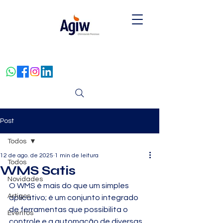
Post
Todos
12 de ago. de 2025
1 min de leitura
Todos
WMS Satis
Novidades
O WMS é mais do que um simples 
Artigos
aplicativo; é um conjunto integrado 
de ferramentas que possibilita o 
Eventos
controle e a automação de diversas 