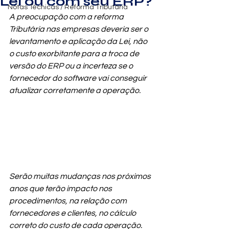
Lei ou com seu ERP?
Notas Técnicas / Reforma Tributária
A preocupação com a reforma 
Tributária nas empresas deveria ser o 
levantamento e aplicação da Lei, não 
o custo exorbitante para a troca de 
versão do ERP ou a incerteza se o 
fornecedor do software vai conseguir 
atualizar corretamente a operação.
Serão muitas mudanças nos próximos 
anos que terão impacto nos 
procedimentos, na relação com 
fornecedores e clientes, no cálculo 
correto do custo de cada operação.