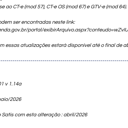
se ao CT-e (mod 57), CT-e OS (mod 67) e GTV-e (mod 64).
dem ser encontradas neste link:
zenda.gov.br/portal/exibirArquivo.aspx?conteudo=wZv
m essas atualizações estará disponível até o final de ab
----------------------------------------------------------------
1 v 1.14a 
maio/2026
Satis com esta alteração : abril/2026