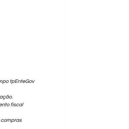
mpo tpEnteGov 
ração.
to fiscal 
e compras 