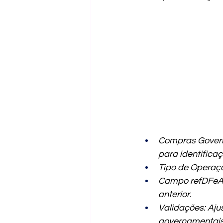
Compras Govern
para identificaç
Tipo de Operaçã
Campo refDFeAn
anterior.
Validações: Aju
governamentais