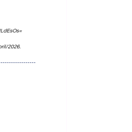
IULdEsOs=
ril/2026.
------------------