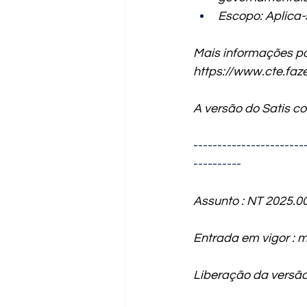
Escopo: Aplica-
Mais informações po
https://www.cte.fa
A versão do Satis co
-----------------------
----------
Assunto : NT 2025.00
Entrada em vigor : 
Liberação da versão 