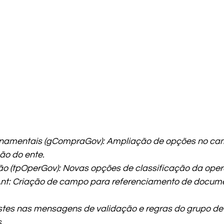
amentais (gCompraGov): Ampliação de opções no ca
ão do ente.
o (tpOperGov): Novas opções de classificação da ope
t: Criação de campo para referenciamento de documen
stes nas mensagens de validação e regras do grupo d
.