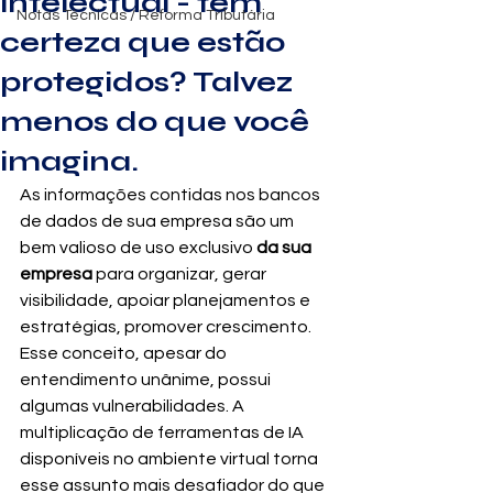
intelectual - tem
Notas Técnicas / Reforma Tributária
certeza que estão
protegidos? Talvez
menos do que você
imagina.
As informações contidas nos bancos 
de dados de sua empresa são um 
bem valioso de uso exclusivo 
da sua 
empresa 
para organizar, gerar 
visibilidade, apoiar planejamentos e 
estratégias, promover crescimento.
Esse conceito, apesar do 
entendimento unânime, possui 
algumas vulnerabilidades. A 
multiplicação de ferramentas de IA 
disponíveis no ambiente virtual torna 
esse assunto mais desafiador do que 