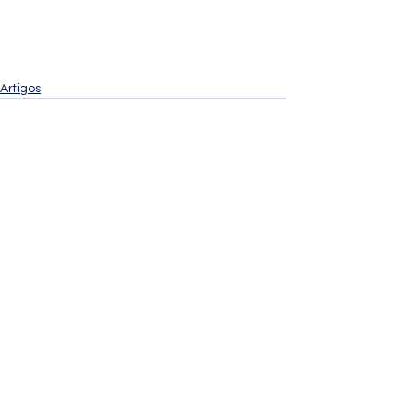
Artigos
Ver tudo
Posts recentes