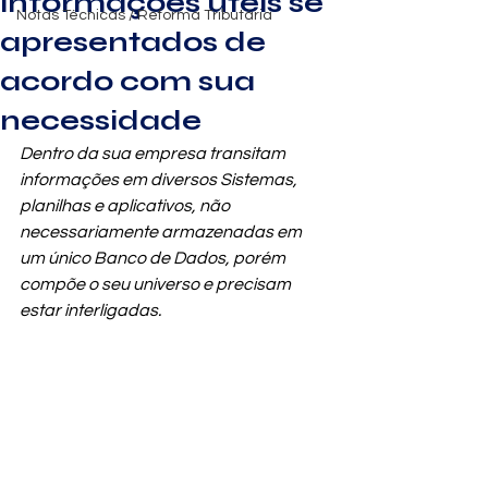
informações úteis se
Notas Técnicas / Reforma Tributária
apresentados de
acordo com sua
necessidade
Dentro da sua empresa transitam 
informações em diversos Sistemas, 
planilhas e aplicativos, não 
necessariamente armazenadas em 
um único Banco de Dados, porém 
compõe o seu universo e precisam 
estar interligadas.